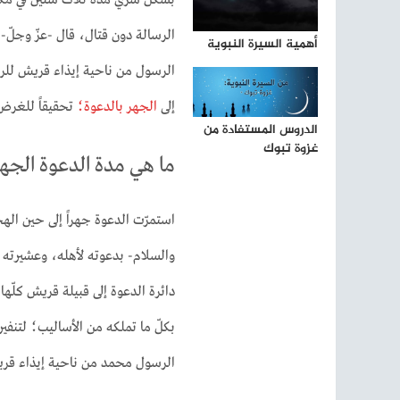
بشكل سرّي مدّة ثلاث سنين في مكّة ا
الرسالة دون قتال، قال -عزّ وجلّ-: (وَ
أهمية السيرة النبوية
الرسول من ناحية إيذاء قريش للر
إلى
الجهر بالدعوة؛
تحقيقاً للغرض
الدروس المستفادة من
غزوة تبوك
ما هي مدة الدعوة الجه
استمرّت الدعوة جهراً إلى حين الهجر
والسلام- بدعوته لأهله، وعشيرته م
دائرة الدعوة إلى قبيلة قريش كلّها
بكلّ ما تملكه من الأساليب؛ لتن
الرسول محمد من ناحية إيذاء قر