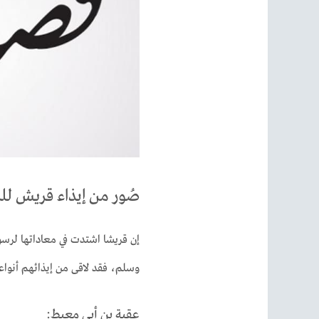
صُور من إيذاء قريش ل
إن قريشا اشتدت في معاداتها لرسول
وسلم، فقد لاقى من إيذائهم أنواعا
عقبة بن أبي معيط: