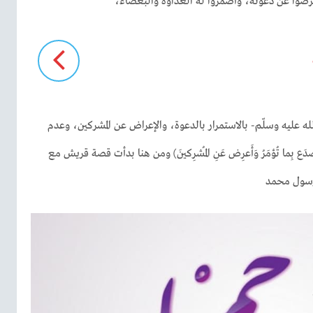
 أعرضوا عن دعوته، وأضمروا له العداوة والبغضاء،
لله عليه وسلّم- بالاستمرار بالدعوة، والإعراض عن المشركين، وعدم
َع بِما تُؤمَرُ وَأَعرِض عَنِ المُشرِكينَ) ومن هنا بدأت قصة قريش مع
رسول محمد