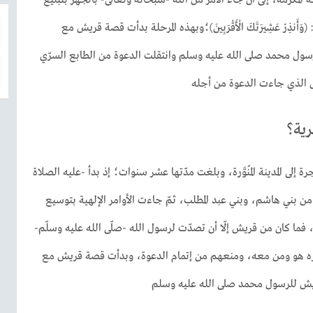
لمُكرَّمة، إلى أن جاء الأمر من الله -سبحانه وتعالى- بالجهر بتبليغ
أَنذِرْ عَشِيرَتَكَ الْأَقْرَبِينَ)؛وبهذه المرحلة بدأت قصة قريش مع
سول محمد صلى الله عليه وسلم وانتقلت الدعوة من الطابع السرّي
 الذي جاءت الدعوة من أجله
رية؟
ة إلى المدينة المُنوَّرة، وبلغت مدّتها عشر سنوات؛ إذ بدأ -عليه الصلاة
ن بني هاشم، وبني عبد المطلب، ثمّ جاءت الأوامر الإلهية بتوسيع
، فما كان من قريش إلّا أن تصدّت لرسول الله -صلّى الله عليه وسلّم-
فيره هو ومن معه، ومنعهم من إتمام الدعوة، وبدأت قصة قريش مع
يش للرسول محمد صلى الله عليه وسلم