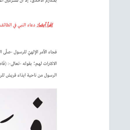
بمكارم الأخلاق، إلّا أنّ المشركين
إقرأ أيضا:
دعاء النبي في الطائف
فجاء الأمر الإلهيّ للرسول -صلّى ا
الاكتراث لهم؛ بقوله -تعالى-: (فَاصد
الرسول من ناحية ايذاء قريش لل