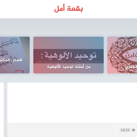
بقعة أمل
قصص المكثري
لغفاري
من أمثلة توحيد الألوهية
5033