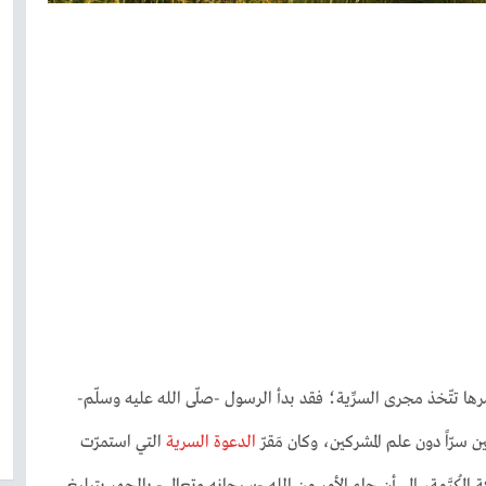
مرها تتّخذ مجرى السرِّية؛ فقد بدأ الرسول -صلّى الله عليه وسلّم-
ين سرّاً دون علم المشركين، وكان مَقرّ
الدعوة السرية
التي استمرّت