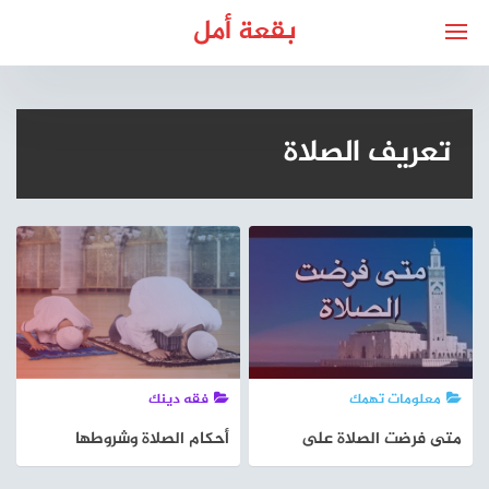
لتجاوز
بقعة أمل
لى
لمحتوى
تعريف الصلاة
معلومات تهمك
فقه دينك
متى فرضت الصلاة على
أحكام الصلاة وشروطها
المسلمين
وسننها ومبطلاتها