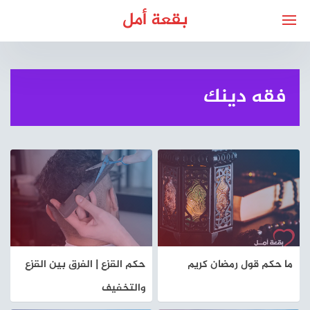
لتجاوز
بقعة أمل
لى
لمحتوى
فقه دينك
ما حكم قول رمضان كريم
حكم القزع | الفرق بين القزع
والتخفيف